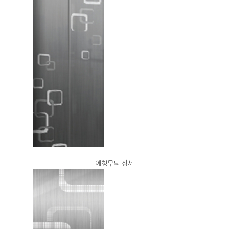
에칭무늬 상세