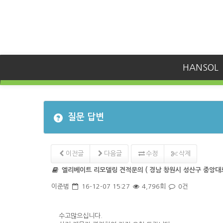
HANSOL
질문 답변
이전글
다음글
수정
삭제
엘리베이트 리모델링 견적문의 ( 경남 창원시 성산구 중앙대
이준범
16-12-07 15:27
4,796회
0건
수고많으십니다.