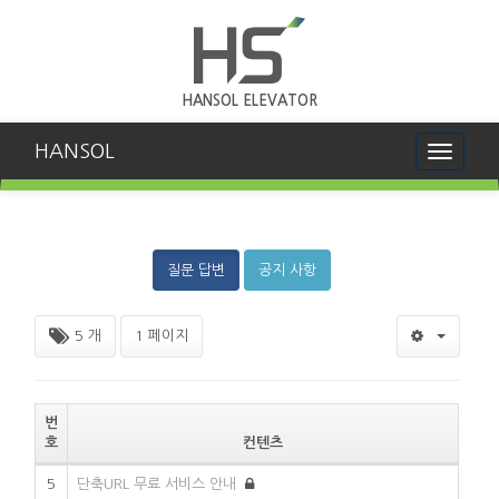
HANSOL ELEVATOR
HANSOL
Toggle
navigati
질문 답변
공지 사항
5 개
1 페이지
번
호
컨텐츠
5
단축URL 무료 서비스 안내