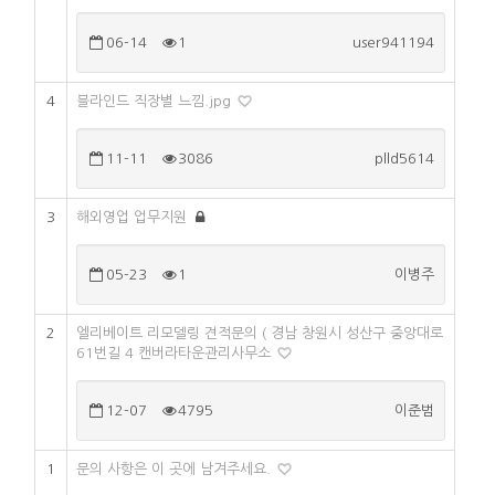
06-14
1
user941194
4
블라인드 직장별 느낌.jpg
11-11
3086
plld5614
3
해외영업 업무지원
05-23
1
이병주
2
엘리베이트 리모델링 견적문의 ( 경남 창원시 성산구 중앙대로
61번길 4 캔버라타운관리사무소
12-07
4795
이준범
1
문의 사항은 이 곳에 남겨주세요.