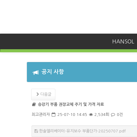
HANSOL
공지 사항
다음글
승강기 부품 권장교체 주기 및 가격 자료
최고관리자
25-07-10 14:45
2,534회
0건
한솔엘리베이터-유지보수 부품단가-20250707.pdf